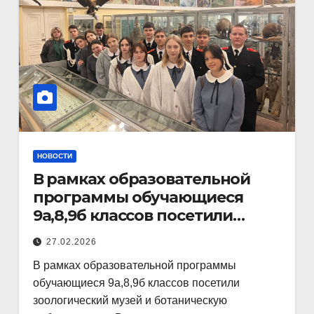
НОВОСТИ
В рамках образовательной
программы обучающиеся
9а,8,9б классов посетили
зоологический музей и
27.02.2026
В рамках образовательной программы
обучающиеся 9а,8,9б классов посетили
зоологический музей и ботаническую