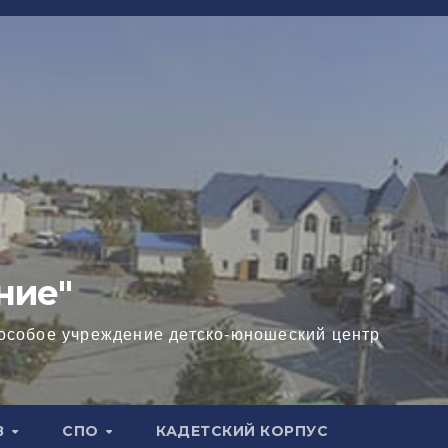
ние"
особое учреждение детско-юношеский центр
В
СПО
КАДЕТСКИЙ КОРПУС