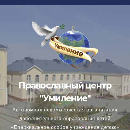
Перейти
к
содержимому
Православный центр
"Умиление"
Автономная некоммерческая организация
дополнительного образования детей
«Епархиальное особое учреждение детско-