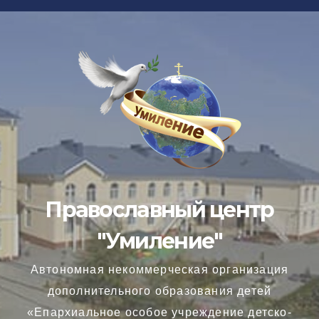
Перейти
к
содержимому
Православный центр
"Умиление"
Автономная некоммерческая организация
дополнительного образования детей
«Епархиальное особое учреждение детско-