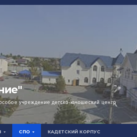
ние"
особое учреждение детско-юношеский центр
В
СПО
КАДЕТСКИЙ КОРПУС