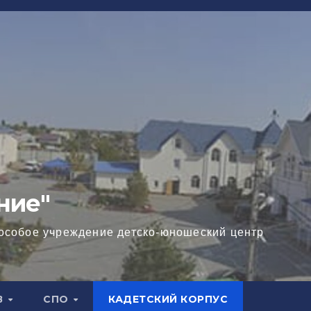
ние"
особое учреждение детско-юношеский центр
В
СПО
КАДЕТСКИЙ КОРПУС