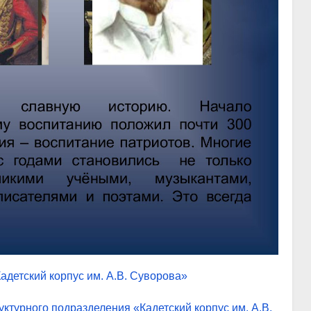
адетский корпус им. А.В. Суворова»
ктурного подразделения «Кадетский корпус им. А.В.