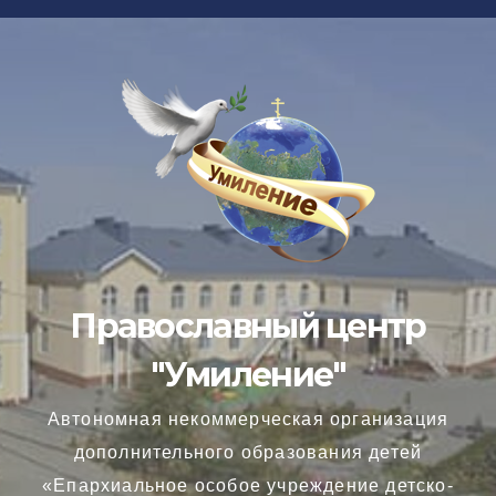
Перейти
к
содержимому
Православный центр
"Умиление"
Автономная некоммерческая организация
дополнительного образования детей
«Епархиальное особое учреждение детско-