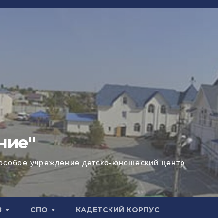
ние"
особое учреждение детско-юношеский центр
В
СПО
КАДЕТСКИЙ КОРПУС