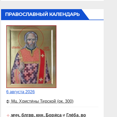
ПРАВОСЛАВНЫЙ КАЛЕНДАРЬ
6 августа 2026
Мц. Христи́ны Тирской
(ок. 300)
мчч. блгвв. кнн. Бори́са
и
Гле́ба, во