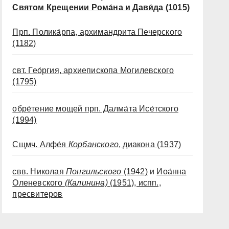
Святом Крещении Рома́на и Дави́да
(1015)
Прп. Полика́рпа, архимандрита Печерского
(1182)
свт. Гео́ргия, архиепископа Могилевского
(1795)
обре́тение мощей прп. Далма́та Исе́тского
(1994)
Сщмч. Алфе́я
Корбанского
, диакона
(1937)
свв. Николая
Понгильского
(1942)
и
Иоа́нна
Оленевского
(Калинина)
(1951)
, испп.,
пресвитеров