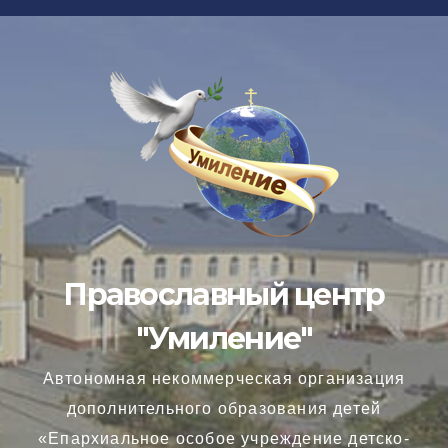
Перейти
к
содержимому
Православный центр
"Умиление"
Автономная некоммерческая организация
дополнительного образования детей
«Епархиальное особое учреждение детско-