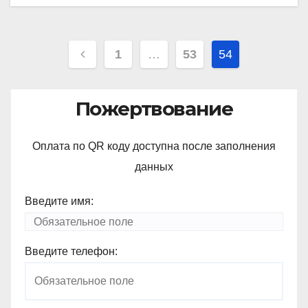
Навигация
1
…
53
54
по
записям
Пожертвование
Оплата по QR коду доступна после заполнения
данных
Введите имя:
Введите телефон: