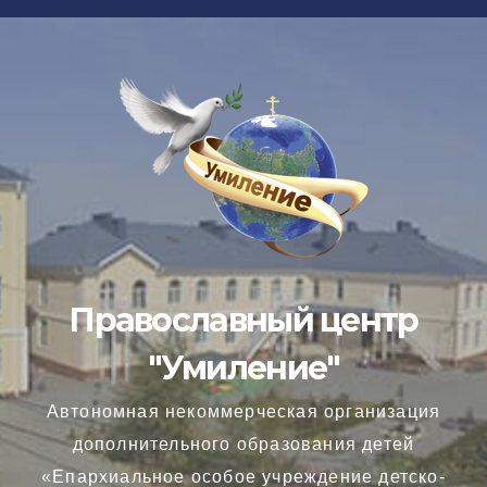
Перейти
к
содержимому
Православный центр
"Умиление"
Автономная некоммерческая организация
дополнительного образования детей
«Епархиальное особое учреждение детско-