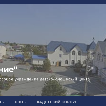
ние"
особое учреждение детско-юношеский центр
В
СПО
КАДЕТСКИЙ КОРПУС