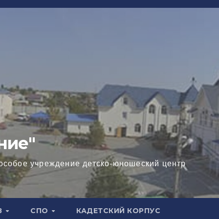
ние"
особое учреждение детско-юношеский центр
В
СПО
КАДЕТСКИЙ КОРПУС