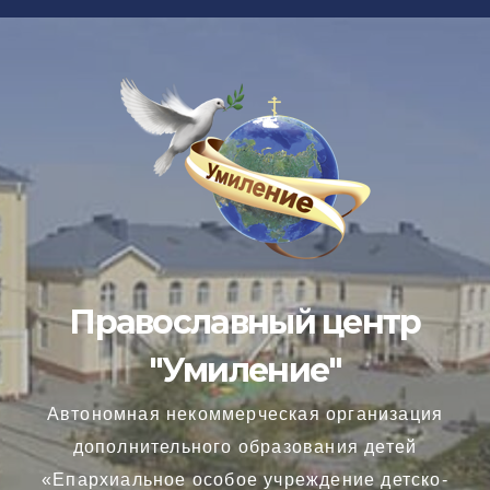
Перейти
к
содержимому
Православный центр
"Умиление"
Автономная некоммерческая организация
дополнительного образования детей
«Епархиальное особое учреждение детско-