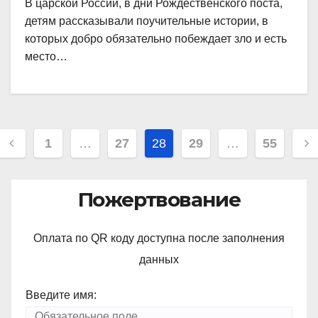
В царской России, в дни Рождественского поста,
детям рассказывали поучительные истории, в
которых добро обязательно побеждает зло и есть
место…
Навигация
1
…
27
28
29
…
55
по
записям
Пожертвование
Оплата по QR коду доступна после заполнения
данных
Введите имя: