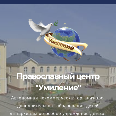
Перейти
к
содержимому
Православный центр
"Умиление"
Автономная некоммерческая организация
дополнительного образования детей
«Епархиальное особое учреждение детско-