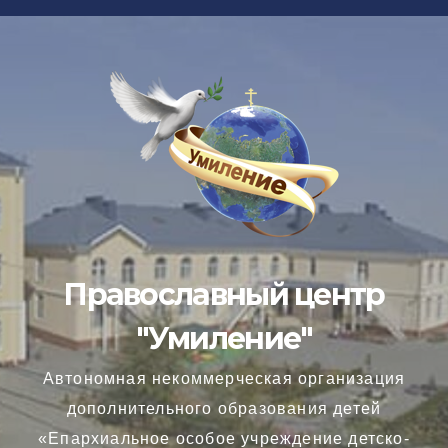
Перейти
к
содержимому
Православный центр
"Умиление"
Автономная некоммерческая организация
дополнительного образования детей
«Епархиальное особое учреждение детско-