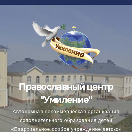
Перейти
к
содержимому
Православный центр
"Умиление"
Автономная некоммерческая организация
дополнительного образования детей
«Епархиальное особое учреждение детско-