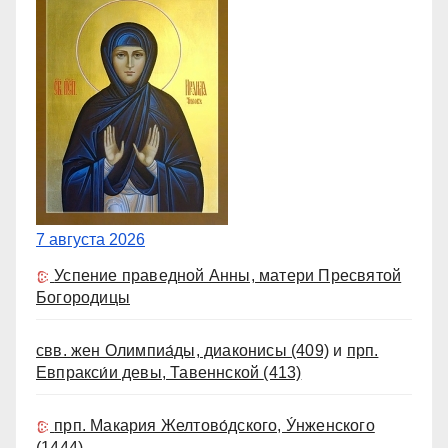
7 августа 2026
Успение праведной Анны, матери Пресвятой
Богородицы
свв. жен Олимпиа́ды, диаконисы
(409)
и
прп.
Евпракси́и девы, Тавеннской
(413)
прп. Макария Желтово́дского, У́нженского
(1444)