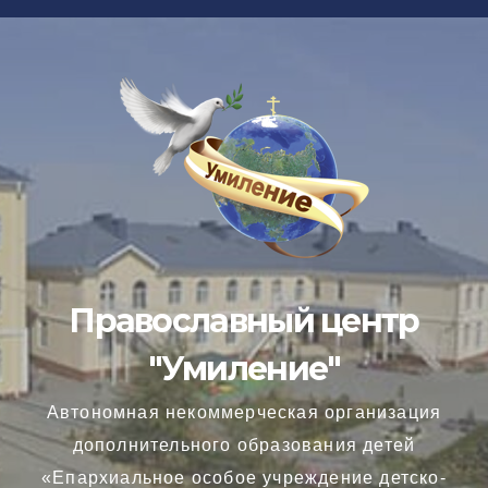
Перейти
к
содержимому
Православный центр
"Умиление"
Автономная некоммерческая организация
дополнительного образования детей
«Епархиальное особое учреждение детско-