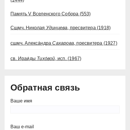
Память V Вселенского Собора
(553)
Сщмч. Николая
Удинцева
, пресвитера
(1918)
сщмч. Алекса́ндра
Сахарова
, пресвитера
(1927)
св. Ираи́ды
Тихо́вой
, исп.
(1967)
Обратная связь
Ваше имя
Ваш e-mail