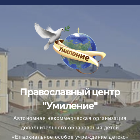
Перейти
к
содержимому
Православный центр
"Умиление"
Автономная некоммерческая организация
дополнительного образования детей
«Епархиальное особое учреждение детско-