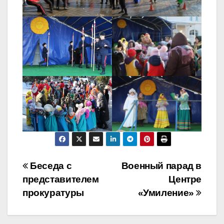
Навигация
Беседа с
Военный парад в
представителем
Центре
по
прокуратуры
«Умиление»
записям