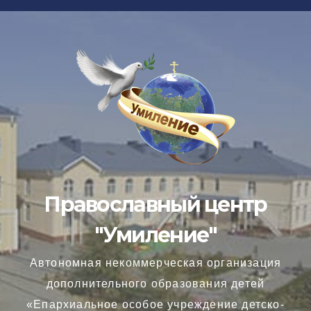
Перейти
к
содержимому
Православный центр
"Умиление"
Автономная некоммерческая организация
дополнительного образования детей
«Епархиальное особое учреждение детско-