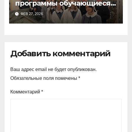
программы обучающиеся
9а,8,9б классов посетили
ФЕВ 27, 2026
зоологический музей и
Добавить комментарий
Ваш адрес email не будет опубликован.
Обязательные поля помечены
*
Комментарий
*