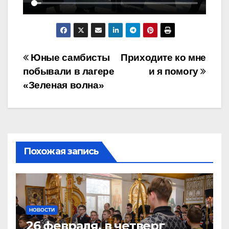
Навигация
Юные самбисты
Приходите ко мне
побывали в лагере
и я помогу
по
«Зеленая волна»
записям
Похожая запись
НОВОСТИ
26 февраля, в четверг