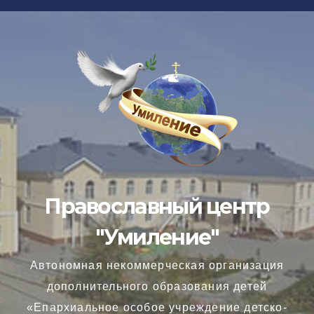
Перейти
к
содержимому
Православный центр
"Умиление"
Автономная некоммерческая организация
дополнительного образования детей
«Епархиальное особое учреждение детско-