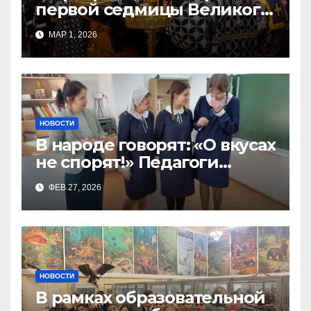
первой седмицы Великого
Поста, в Свято-Никольском
МАР 1, 2026
храме состоялось Великое
НОВОСТИ
В народе говорят: «О вкусах
не спорят!» Педагоги
поварского отделения
ФЕВ 27, 2026
Тимченко О.О.
НОВОСТИ
В рамках образовательной