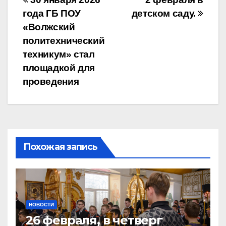
Навигация
года ГБ ПОУ
детском саду.
по
«Волжский
записям
политехнический
техникум» стал
площадкой для
проведения
Похожая запись
НОВОСТИ
26 февраля, в четверг