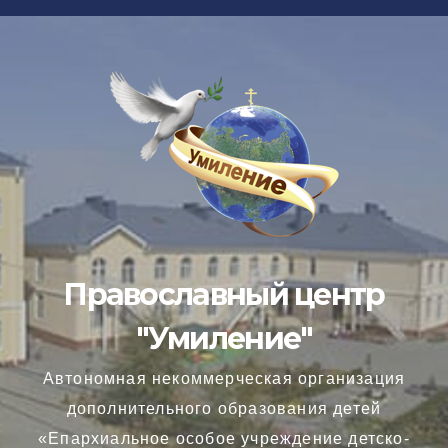
Перейти
к
содержимому
Православный центр
"Умиление"
Автономная некоммерческая организация
дополнительного образования детей
«Епархиальное особое учреждение детско-