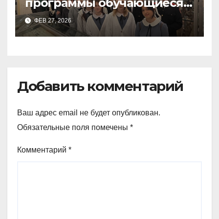
программы обучающиеся
9а,8,9б классов посетили
ФЕВ 27, 2026
зоологический музей и
Добавить комментарий
Ваш адрес email не будет опубликован.
Обязательные поля помечены
*
Комментарий
*