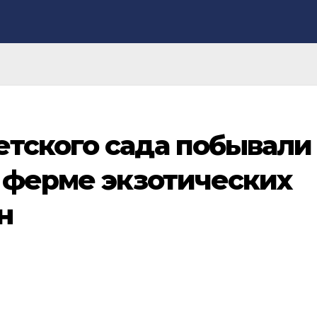
етского сада побывали
а ферме экзотических
н