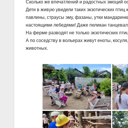
Сколько же впечатлений и радостных эмоций ост
Дети в живую увидели таких экзотических птиц к
павлины, страусы эму, фазаны, утки мандаринк
настоящими лебедями! Даже пеликан танцевал 
На ферме разводят не только экзотических птиц,
А по соседству в вольерах живут еноты, косул
животных.