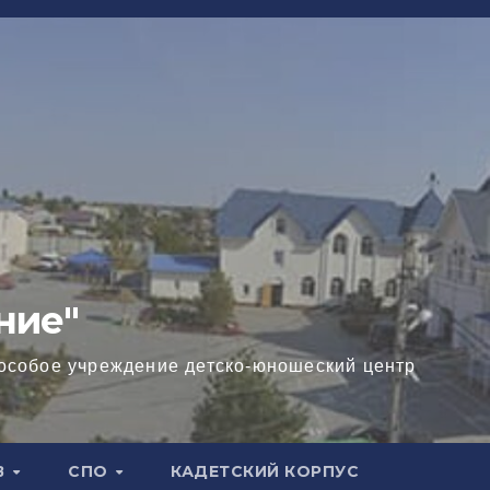
ние"
особое учреждение детско-юношеский центр
В
СПО
КАДЕТСКИЙ КОРПУС