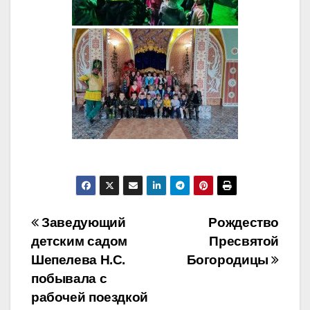
Навигация
Заведующий
Рождество
детским садом
Пресвятой
по
Шепелева Н.С.
Богородицы
записям
побывала с
рабочей поездкой