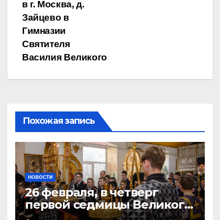
в г. Москва, д.
Зайцево в
Гимназии
Святителя
Василия Великого
Похожая запись
НОВОСТИ
26 февраля, в четверг
первой седмицы Великого
Поста, в Свято-Никольском