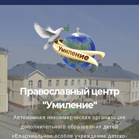
Перейти
к
содержимому
Православный центр
"Умиление"
Автономная некоммерческая организация
дополнительного образования детей
«Епархиальное особое учреждение детско-