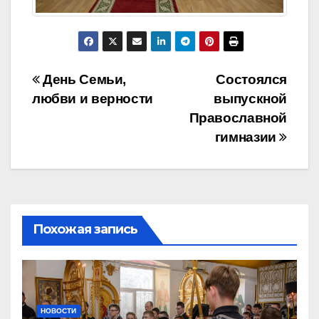
Навигация
День Семьи,
Cостоялся
любви и верности
выпускной
по
Православной
записям
гимназии
Похожая запись
НОВОСТИ