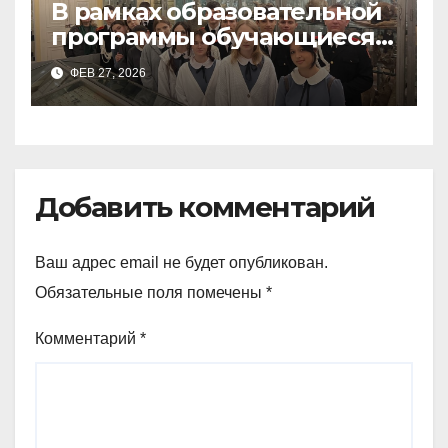
В рамках образовательной
программы обучающиеся
9а,8,9б классов посетили
ФЕВ 27, 2026
зоологический музей и
Добавить комментарий
Ваш адрес email не будет опубликован.
Обязательные поля помечены
*
Комментарий
*