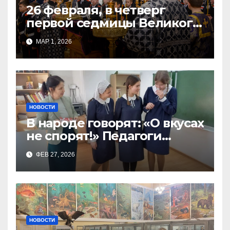
26 февраля, в четверг
первой седмицы Великого
Поста, в Свято-Никольском
МАР 1, 2026
храме состоялось Великое
НОВОСТИ
В народе говорят: «О вкусах
не спорят!» Педагоги
поварского отделения
ФЕВ 27, 2026
Тимченко О.О.
НОВОСТИ