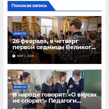
Похожая запись
НОВОСТИ
26 февраля, в четверг
первой седмицы Великого
Поста, в Свято-Никольском
МАР 1, 2026
храме состоялось Великое
НОВОСТИ
В народе говорят: «О вкусах
не спорят!» Педагоги
поварского отделения