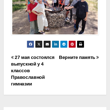
Навигация
27 мая состоялся
Верните память
выпускной у 4
по
классов
записям
Православной
гимназии