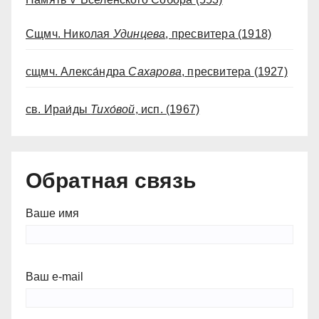
Сщмч. Николая
Удинцева
, пресвитера
(1918)
сщмч. Алекса́ндра
Сахарова
, пресвитера
(1927)
св. Ираи́ды
Тихо́вой
, исп.
(1967)
Обратная связь
Ваше имя
Ваш e-mail