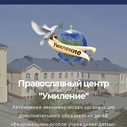
Перейти
к
содержимому
Православный центр
"Умиление"
Автономная некоммерческая организация
дополнительного образования детей
«Епархиальное особое учреждение детско-