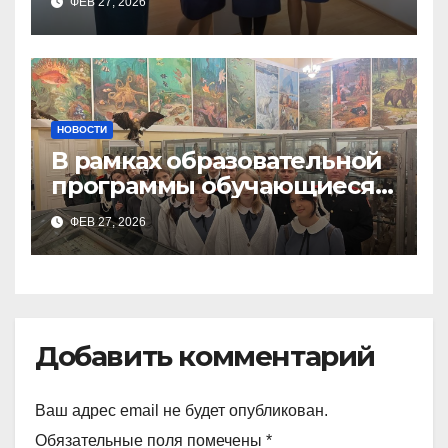
ФЕВ 27, 2026
Тимченко О.О.
НОВОСТИ
В рамках образовательной
программы обучающиеся
9а,8,9б классов посетили
ФЕВ 27, 2026
зоологический музей и
Добавить комментарий
Ваш адрес email не будет опубликован.
Обязательные поля помечены
*