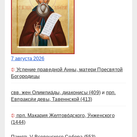
7 августа 2026
Успение праведной Анны, матери Пресвятой
Богородицы
свв. жен Олимпиа́ды, диаконисы
(409)
и
прп.
Евпракси́и девы, Тавеннской
(413)
прп. Макария Желтово́дского, У́нженского
(1444)
Память V Вселенского Собора
(553)