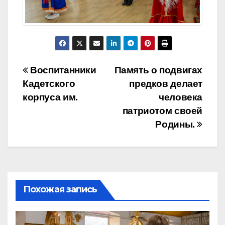
Навигация
Воспитанники
Память о подвигах
Кадетского
предков делает
по
корпуса им.
человека
записям
патриотом своей
Родины.
Похожая запись