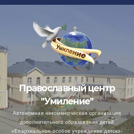
Перейти
к
содержимому
Православный центр
"Умиление"
Автономная некоммерческая организация
дополнительного образования детей
«Епархиальное особое учреждение детско-