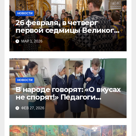
НОВОСТИ
26 февраля, в четверг
первой седмицы Великого
Поста, в Свято-Никольском
МАР 1, 2026
храме состоялось Великое
НОВОСТИ
В народе говорят: «О вкусах
не спорят!» Педагоги
поварского отделения
ФЕВ 27, 2026
Тимченко О.О.