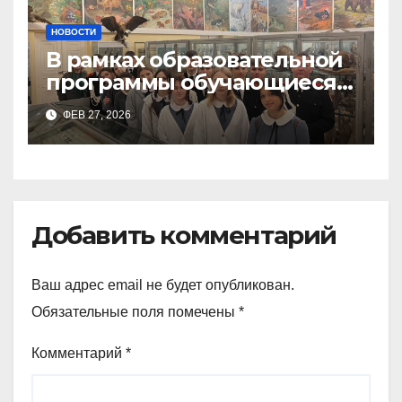
НОВОСТИ
В рамках образовательной
программы обучающиеся
9а,8,9б классов посетили
ФЕВ 27, 2026
зоологический музей и
Добавить комментарий
Ваш адрес email не будет опубликован.
Обязательные поля помечены
*
Комментарий
*