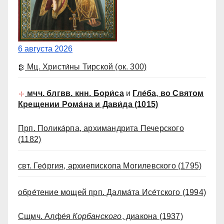
6 августа 2026
Мц. Христи́ны Тирской
(ок. 300)
мчч. блгвв. кнн. Бори́са
и
Гле́ба, во Святом
Крещении Рома́на и Дави́да
(1015)
Прп. Полика́рпа, архимандрита Печерского
(1182)
свт. Гео́ргия, архиепископа Могилевского
(1795)
обре́тение мощей прп. Далма́та Исе́тского
(1994)
Сщмч. Алфе́я
Корбанского
, диакона
(1937)