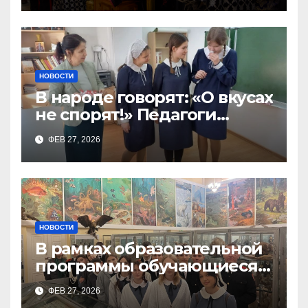
НОВОСТИ
В народе говорят: «О вкусах
не спорят!» Педагоги
поварского отделения
ФЕВ 27, 2026
Тимченко О.О.
НОВОСТИ
В рамках образовательной
программы обучающиеся
9а,8,9б классов посетили
ФЕВ 27, 2026
зоологический музей и