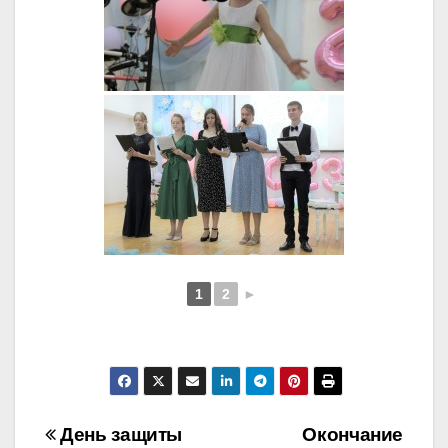
1
2
►
Навигация
День защиты
Окончание