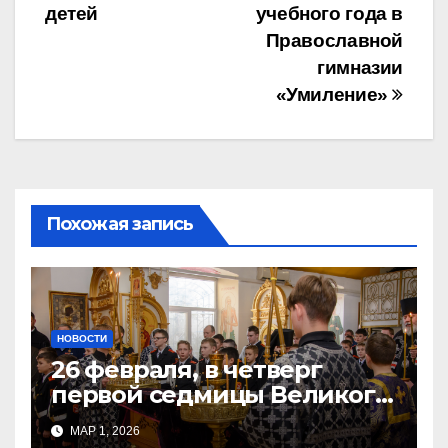
детей
учебного года в
по
Православной
записям
гимназии
«Умиление»
Похожая запись
НОВОСТИ
26 февраля, в четверг
первой седмицы Великого
Поста, в Свято-Никольском
МАР 1, 2026
храме состоялось Великое