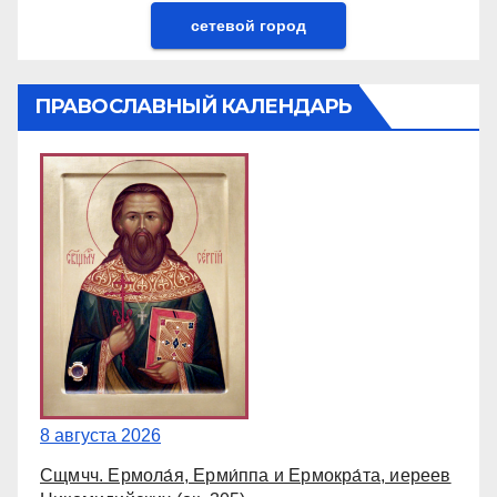
сетевой город
ПРАВОСЛАВНЫЙ КАЛЕНДАРЬ
8 августа 2026
Сщмчч. Ермола́я, Ерми́ппа и Ермокра́та, иереев