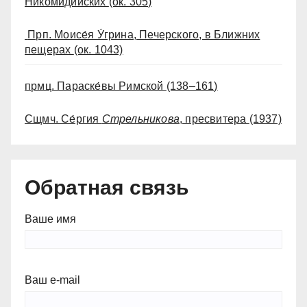
Никомидийских
(ок. 305)
Прп. Моисе́я У́грина, Печерского, в Ближних
пещерах
(ок. 1043)
прмц. Параске́вы Римской
(138–161)
Сщмч. Се́ргия
Стрельникова
, пресвитера
(1937)
Обратная связь
Ваше имя
Ваш e-mail