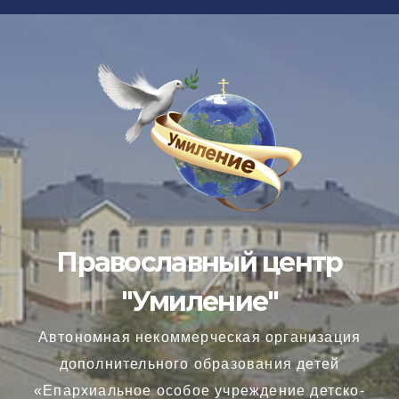
Перейти
к
содержимому
Православный центр
"Умиление"
Автономная некоммерческая организация
дополнительного образования детей
«Епархиальное особое учреждение детско-