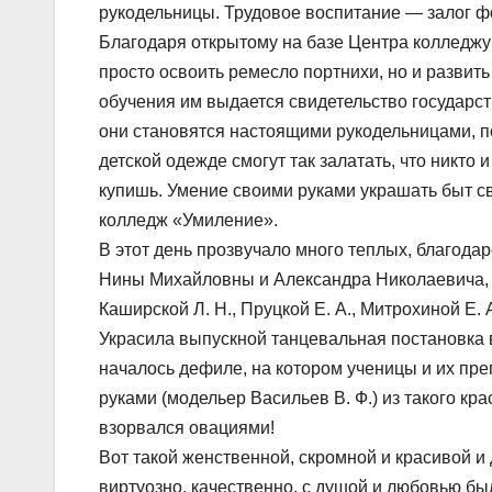
рукодельницы. Трудовое воспитание — залог ф
Благодаря открытому на базе Центра колледжу
просто освоить ремесло портнихи, но и развить
обучения им выдается свидетельство государс
они становятся настоящими рукодельницами, по
детской одежде смогут так залатать, что никто и
купишь. Умение своими руками украшать быт св
колледж «Умиление».
В этот день прозвучало много теплых, благода
Нины Михайловны и Александра Николаевича, т
Каширской Л. Н., Пруцкой Е. А., Митрохиной Е. А
Украсила выпускной танцевальная постановка в
началось дефиле, на котором ученицы и их п
руками (модельер Васильев В. Ф.) из такого кр
взорвался овациями!
Вот такой женственной, скромной и красивой и
виртуозно, качественно, с душой и любовью б