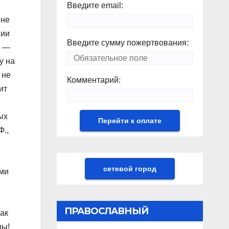
Введите email:
 не
нии
Введите сумму пожертвования:
е —
у на
 не
Комментарий:
ит
ых
Ф.,
сетевой город
ыми
ПРАВОСЛАВНЫЙ
ак
цы!