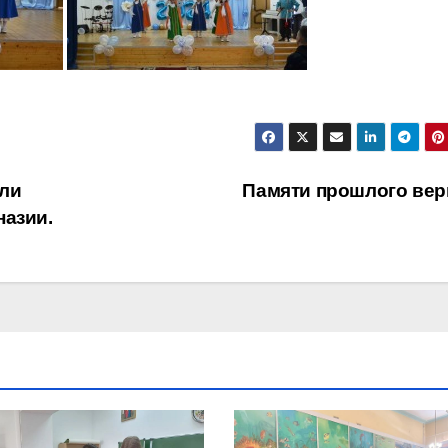
или
Памяти прошлого ве
назии.