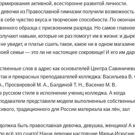
ормирования активной, всесторонне развитой личности.
 девочки из Православной гимназии получили возможность
 в себе чувство вкуса и творческие способности. По оконча
твенного образца с присвоением разряда. Но самое главно
лучают навыки, которые не раз помогут им в жизни: и дырк
 не увидит, и платье сшить такое, какое ни в одном магазине
оей семьи — это ли не настоящее сокровище! И его им дар
рственные слов в адрес как основателей Центра Савиничев
ак и прекрасных преподавателей колледжа: Васильева В. 
., Просвировой М. А., Балдиной Т. Н., Васенко М. В.
 русском стиле в исполнении учениц колледжа. А когда
реподаватели представили модели выполненные собственн
асивого, традиционного для России материала как лён, зал
 должна быть православная девочка, девушка, женщина! А к
ыло всё это сшито! Наши девочки настоящие Марьи-Искусни