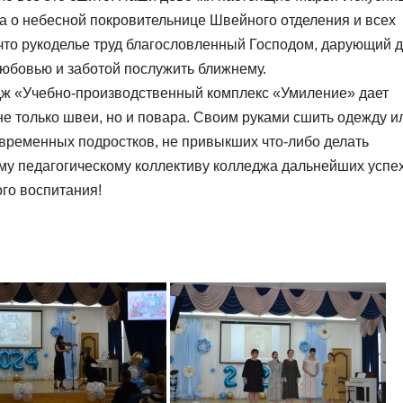
а о небесной покровительнице Швейного отделения и всех
что рукоделье труд благословленный Господом, дарующий 
любовью и заботой послужить ближнему.
ж «Учебно-производственный комплекс «Умиление» дает
е только швеи, но и повара. Своим руками сшить одежду и
современных подростков, не привыкших что-либо делать
му педагогическому коллективу колледжа дальнейших успе
ого воспитания!