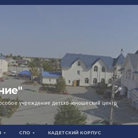
ние"
особое учреждение детско-юношеский центр
В
СПО
КАДЕТСКИЙ КОРПУС