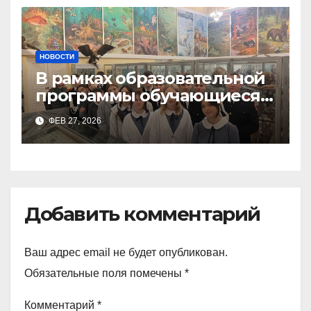
НОВОСТИ
В рамках образовательной
программы обучающиеся
9а,8,9б классов посетили
ФЕВ 27, 2026
зоологический музей и
Добавить комментарий
Ваш адрес email не будет опубликован.
Обязательные поля помечены
*
Комментарий
*