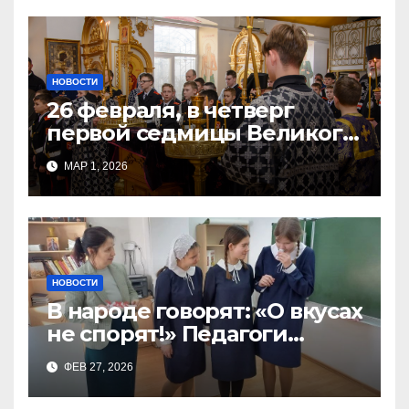
НОВОСТИ
26 февраля, в четверг
первой седмицы Великого
Поста, в Свято-Никольском
МАР 1, 2026
храме состоялось Великое
НОВОСТИ
В народе говорят: «О вкусах
не спорят!» Педагоги
поварского отделения
ФЕВ 27, 2026
Тимченко О.О.