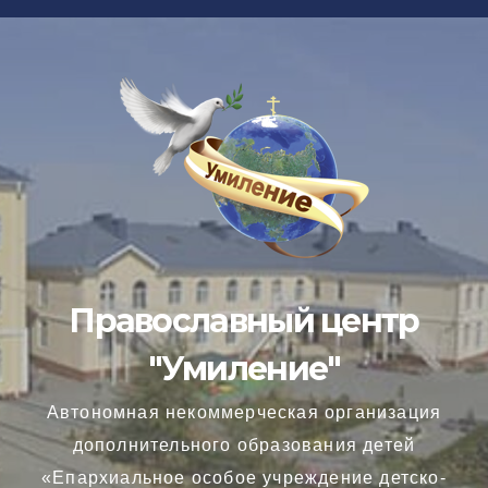
Перейти
к
содержимому
Православный центр
"Умиление"
Автономная некоммерческая организация
дополнительного образования детей
«Епархиальное особое учреждение детско-