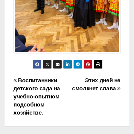
Навигация
Воспитанники
Этих дней не
детского сада на
смолкнет слава
по
учебно-опытном
записям
подсобном
хозяйстве.