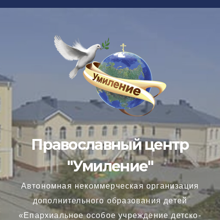
Перейти
к
содержимому
Православный центр
"Умиление"
Автономная некоммерческая организация
дополнительного образования детей
«Епархиальное особое учреждение детско-