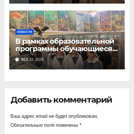
НОВОСТИ
В рамках образовательной
программы обучающиеся
9а,8,9б классов посетили
ФЕВ 27, 2026
зоологический музей и
Добавить комментарий
Ваш адрес email не будет опубликован.
Обязательные поля помечены
*