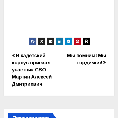
Навигация
В кадетский
Мы помним! Мы
корпус приехал
гордимся!
по
участник СВО
записям
Мартин Алексей
Дмитриевич