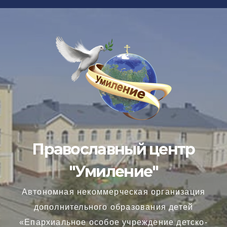
Перейти
к
содержимому
Православный центр
"Умиление"
Автономная некоммерческая организация
дополнительного образования детей
«Епархиальное особое учреждение детско-