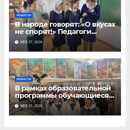
НОВОСТИ
В народе говорят: «О вкусах
не спорят!» Педагоги
поварского отделения
ФЕВ 27, 2026
Тимченко О.О.
НОВОСТИ
В рамках образовательной
программы обучающиеся
9а,8,9б классов посетили
ФЕВ 27, 2026
зоологический музей и