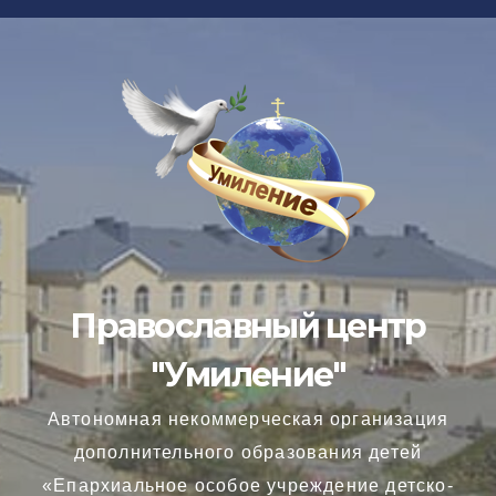
Перейти
к
содержимому
Православный центр
"Умиление"
Автономная некоммерческая организация
дополнительного образования детей
«Епархиальное особое учреждение детско-