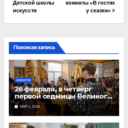
Детской школы
комнаты «В гостях
по
искусств
у сказки»
записям
Похожая запись
НОВОСТИ
26 февраля, в четверг
первой седмицы Великого
Поста, в Свято-Никольском
МАР 1, 2026
храме состоялось Великое