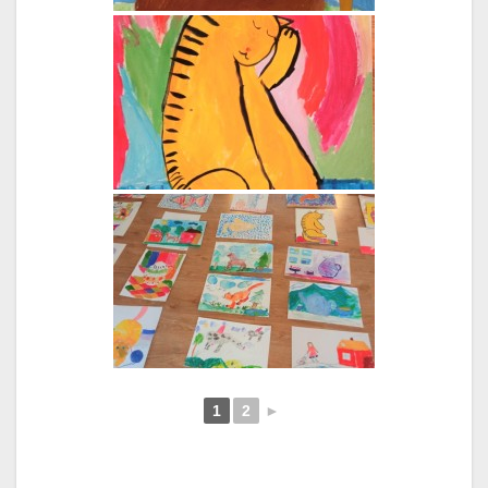
1
2
►