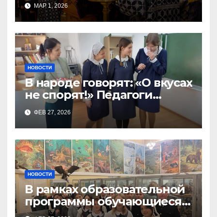
Поста, в Свято-Никольском
МАР 1, 2026
храме состоялось Великое
НОВОСТИ
В народе говорят: «О вкусах
не спорят!» Педагоги
поварского отделения
ФЕВ 27, 2026
Тимченко О.О.
НОВОСТИ
В рамках образовательной
программы обучающиеся
9а,8,9б классов посетили