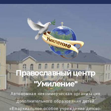
Перейти
к
содержимому
Православный центр
"Умиление"
Автономная некоммерческая организация
дополнительного образования детей
«Епархиальное особое учреждение детско-