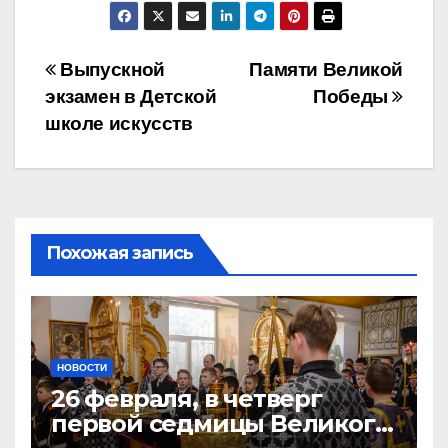
Навигация
Выпускной
Памяти Великой
экзамен в Детской
Победы
по
школе искусств
записям
Похожая запись
НОВОСТИ
26 февраля, в четверг
первой седмицы Великого