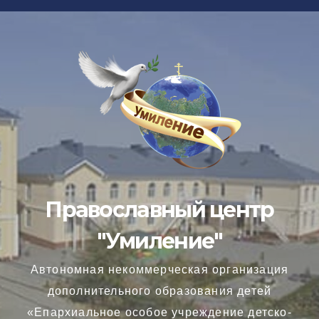
Перейти
к
содержимому
Православный центр
"Умиление"
Автономная некоммерческая организация
дополнительного образования детей
«Епархиальное особое учреждение детско-