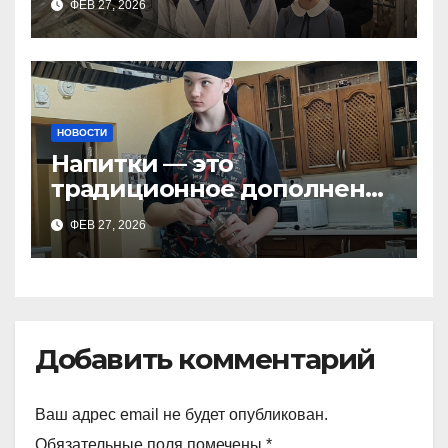
ФЕВ 27, 2026
зоологический музей и
НОВОСТИ
Напитки — это
традиционное дополнение
любого меню, ими
ФЕВ 27, 2026
непременно
заканчиваются обеды, они
являются
Добавить комментарий
Ваш адрес email не будет опубликован.
Обязательные поля помечены
*