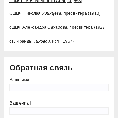
Память V Вселенского Собора
(553)
Сщмч. Николая
Удинцева
, пресвитера
(1918)
сщмч. Алекса́ндра
Сахарова
, пресвитера
(1927)
св. Ираи́ды
Тихо́вой
, исп.
(1967)
Обратная связь
Ваше имя
Ваш e-mail