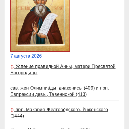
7 августа 2026
Успение праведной Анны, матери Пресвятой
Богородицы
свв. жен Олимпиа́ды, диаконисы
(409)
и
прп.
Евпракси́и девы, Тавеннской
(413)
прп. Макария Желтово́дского, У́нженского
(1444)