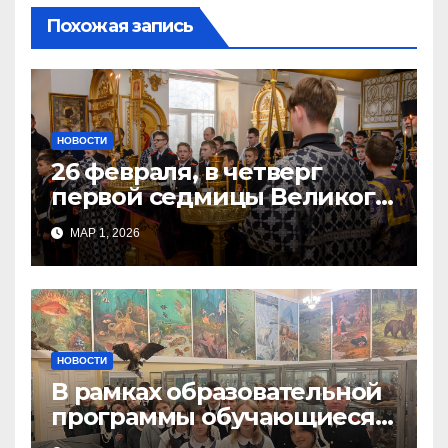
Похожая запись
НОВОСТИ
26 февраля, в четверг
первой седмицы Великого
Поста, в Свято-Никольском
МАР 1, 2026
храме состоялось Великое
НОВОСТИ
В рамках образовательной
программы обучающиеся
9а,8,9б классов посетили