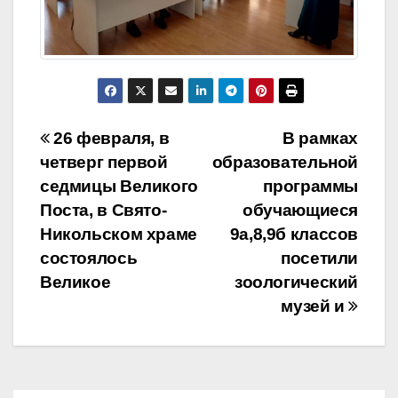
Навигация
26 февраля, в
В рамках
четверг первой
образовательной
по
седмицы Великого
программы
записям
Поста, в Свято-
обучающиеся
Никольском храме
9а,8,9б классов
состоялось
посетили
Великое
зоологический
музей и