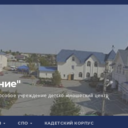
ние"
особое учреждение детско-юношеский центр
В
СПО
КАДЕТСКИЙ КОРПУС