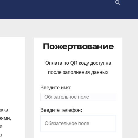
Пожертвование
Оплата по QR коду доступна
после заполнения данных
Введите имя:
жка.
Введите телефон:
рями,
е
ю