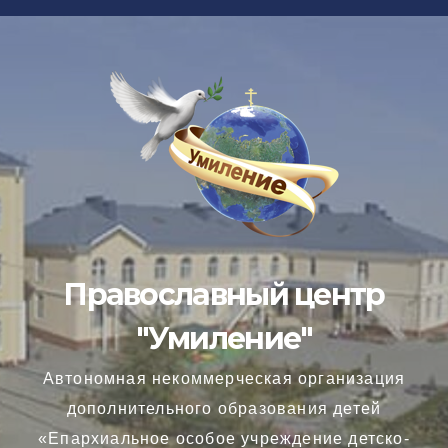
Перейти
к
содержимому
Православный центр
"Умиление"
Автономная некоммерческая организация
дополнительного образования детей
«Епархиальное особое учреждение детско-