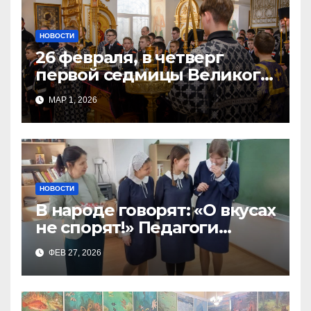
НОВОСТИ
26 февраля, в четверг
первой седмицы Великого
Поста, в Свято-Никольском
МАР 1, 2026
храме состоялось Великое
НОВОСТИ
В народе говорят: «О вкусах
не спорят!» Педагоги
поварского отделения
ФЕВ 27, 2026
Тимченко О.О.