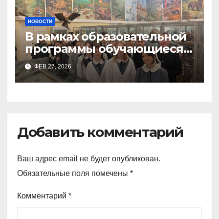
НОВОСТИ
В рамках образовательной
программы обучающиеся
9а,8,9б классов посетили
ФЕВ 27, 2026
зоологический музей и
Добавить комментарий
Ваш адрес email не будет опубликован.
Обязательные поля помечены
*
Комментарий
*