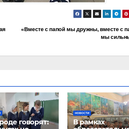
ая
«Вместе с папой мы дружны, вместе с п
мы сильн
И
НОВОСТИ
роде говорят:
В рамках