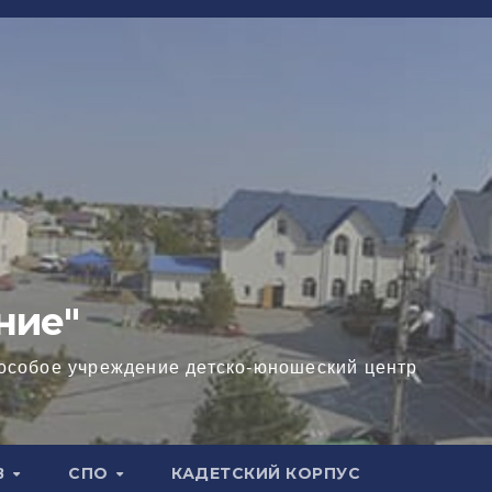
ние"
особое учреждение детско-юношеский центр
В
СПО
КАДЕТСКИЙ КОРПУС