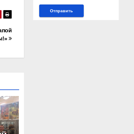
апой
ы!»