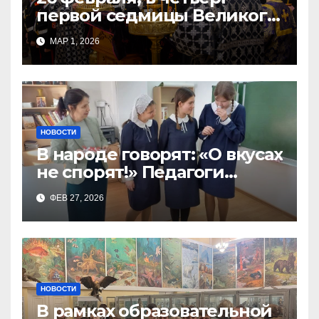
первой седмицы Великого
Поста, в Свято-Никольском
МАР 1, 2026
храме состоялось Великое
НОВОСТИ
В народе говорят: «О вкусах
не спорят!» Педагоги
поварского отделения
ФЕВ 27, 2026
Тимченко О.О.
НОВОСТИ
В рамках образовательной