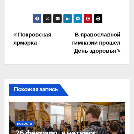
Навигация
Покровская
В православной
ярмарка
гимназии прошёл
по
День здоровья
записям
Похожая запись
НОВОСТИ
26 февраля, в четверг