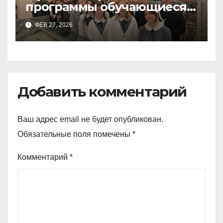
программы обучающиеся
9а,8,9б классов посетили
ФЕВ 27, 2026
зоологический музей и
Добавить комментарий
Ваш адрес email не будет опубликован.
Обязательные поля помечены
*
Комментарий
*