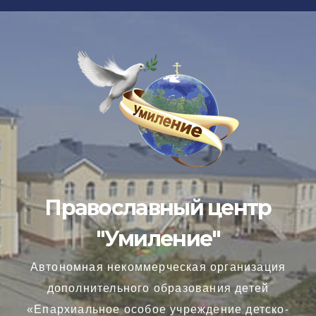
Перейти
к
содержимому
Православный центр
"Умиление"
Автономная некоммерческая организация
дополнительного образования детей
«Епархиальное особое учреждение детско-