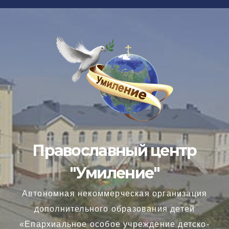
Перейти
к
содержимому
Православный центр
"Умиление"
Автономная некоммерческая организация
дополнительного образования детей
«Епархиальное особое учреждение детско-