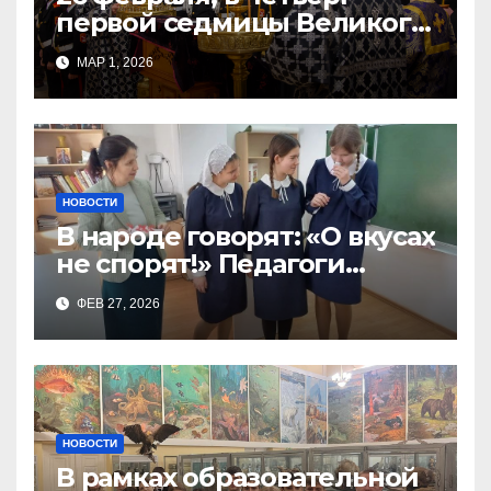
первой седмицы Великого
Поста, в Свято-Никольском
МАР 1, 2026
храме состоялось Великое
НОВОСТИ
В народе говорят: «О вкусах
не спорят!» Педагоги
поварского отделения
ФЕВ 27, 2026
Тимченко О.О.
НОВОСТИ
В рамках образовательной