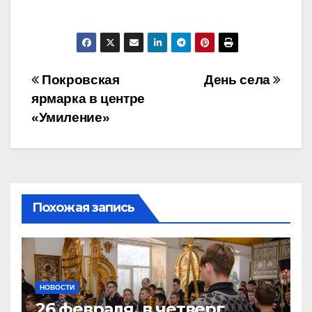
Навигация
Покровская
День села
ярмарка в центре
по
«Умиление»
записям
Похожая запись
НОВОСТИ
26 февраля, в четверг