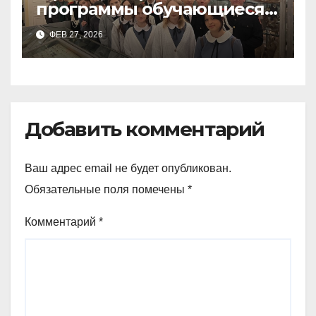
программы обучающиеся
9а,8,9б классов посетили
ФЕВ 27, 2026
зоологический музей и
Добавить комментарий
Ваш адрес email не будет опубликован.
Обязательные поля помечены
*
Комментарий
*