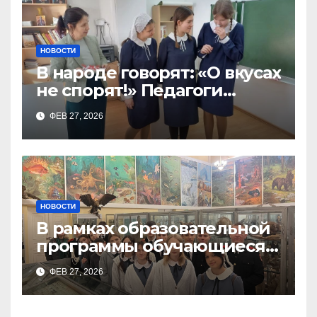
НОВОСТИ
В народе говорят: «О вкусах
не спорят!» Педагоги
поварского отделения
ФЕВ 27, 2026
Тимченко О.О.
НОВОСТИ
В рамках образовательной
программы обучающиеся
9а,8,9б классов посетили
ФЕВ 27, 2026
зоологический музей и