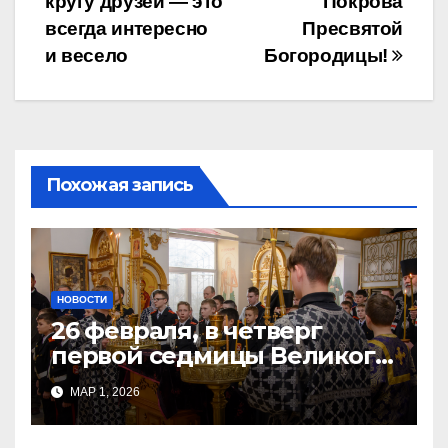
кругу друзей — это
Покрова
по
всегда интересно
Пресвятой
записям
и весело
Богородицы!
Похожая запись
НОВОСТИ
26 февраля, в четверг
первой седмицы Великого
Поста, в Свято-Никольском
МАР 1, 2026
храме состоялось Великое