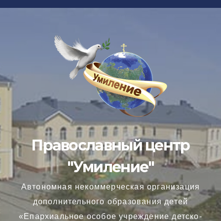
Перейти
к
содержимому
Православный центр
"Умиление"
Автономная некоммерческая организация
дополнительного образования детей
«Епархиальное особое учреждение детско-