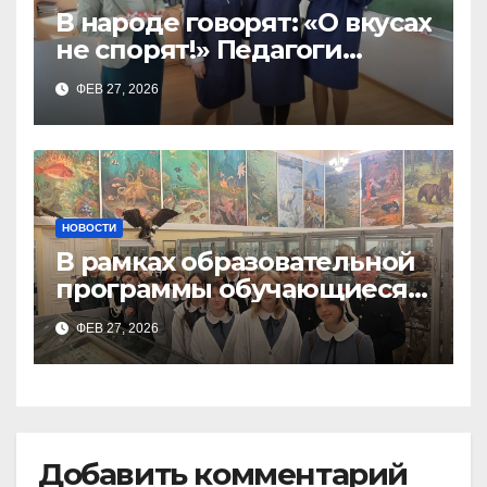
В народе говорят: «О вкусах
не спорят!» Педагоги
поварского отделения
ФЕВ 27, 2026
Тимченко О.О.
НОВОСТИ
В рамках образовательной
программы обучающиеся
9а,8,9б классов посетили
ФЕВ 27, 2026
зоологический музей и
Добавить комментарий