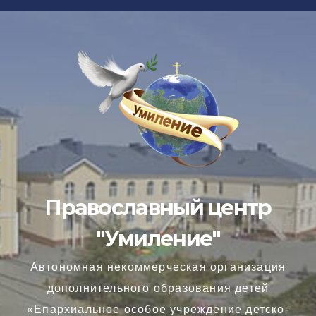
Перейти
к
содержимому
Православный центр
"Умиление"
Автономная некоммерческая организация
дополнительного образования детей
«Епархиальное особое учреждение детско-