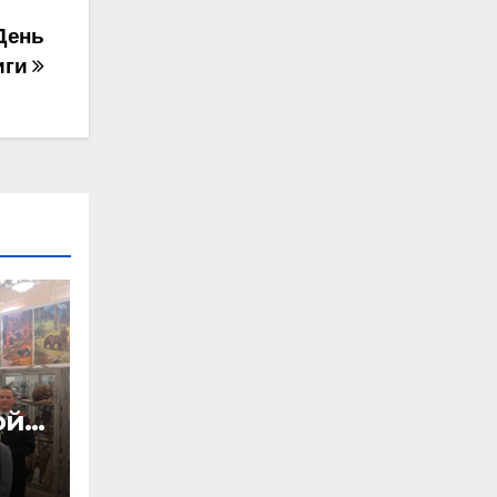
День
иги
ой