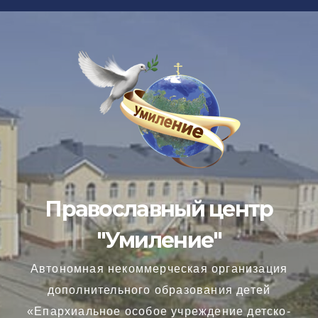
Перейти
к
содержимому
Православный центр
"Умиление"
Автономная некоммерческая организация
дополнительного образования детей
«Епархиальное особое учреждение детско-