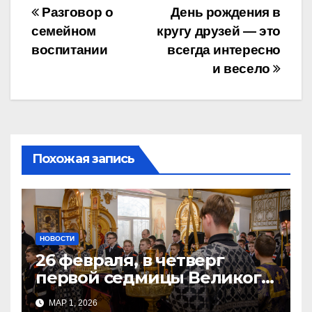
Навигация
Разговор о
День рождения в
семейном
кругу друзей — это
по
воспитании
всегда интересно
записям
и весело
Похожая запись
НОВОСТИ
26 февраля, в четверг
первой седмицы Великого
Поста, в Свято-Никольском
МАР 1, 2026