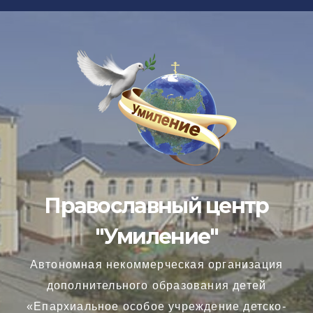
Перейти
к
содержимому
Православный центр
"Умиление"
Автономная некоммерческая организация
дополнительного образования детей
«Епархиальное особое учреждение детско-