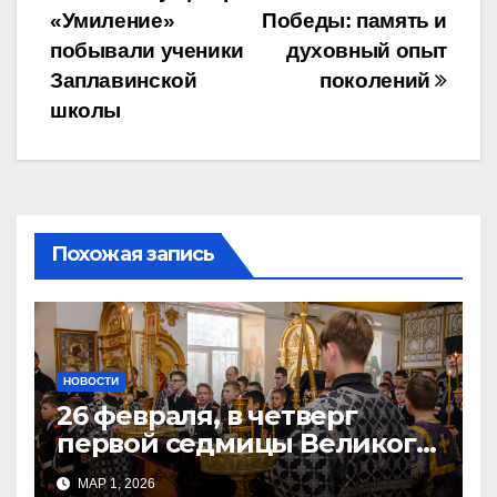
«Умиление»
Победы: память и
по
побывали ученики
духовный опыт
записям
Заплавинской
поколений
школы
Похожая запись
НОВОСТИ
26 февраля, в четверг
первой седмицы Великого
Поста, в Свято-Никольском
МАР 1, 2026