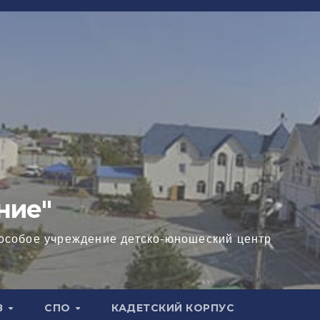
ние"
особое учреждение детско-юношеский центр
В
СПО
КАДЕТСКИЙ КОРПУС