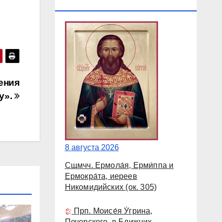
КАЛЕНДАРЬ
ения
у».
8 августа 2026
Сщмчч. Ермола́я, Ерми́ппа и
Ермокра́та, иереев
Никомидийских
(ок. 305)
Прп. Моисе́я У́грина,
Печерского, в Ближних