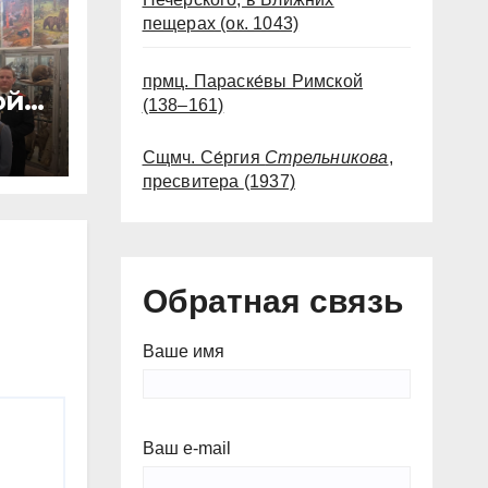
пещерах
(ок. 1043)
прмц. Параске́вы Римской
ой
(138–161)
Сщмч. Се́ргия
Стрельникова
,
пресвитера
(1937)
Обратная связь
Ваше имя
Ваш e-mail