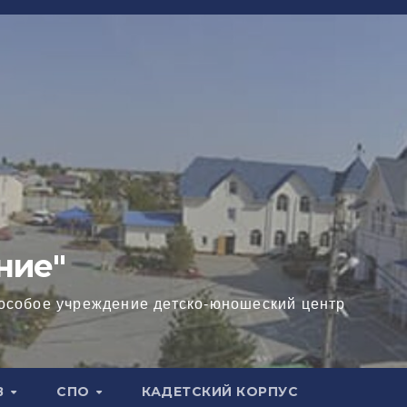
ние"
особое учреждение детско-юношеский центр
В
СПО
КАДЕТСКИЙ КОРПУС