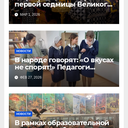
первой седмицы Великого
Поста, в Свято-Никольском
МАР 1, 2026
храме состоялось Великое
НОВОСТИ
В народе говорят: «О вкусах
не спорят!» Педагоги
поварского отделения
ФЕВ 27, 2026
Тимченко О.О.
НОВОСТИ
В рамках образовательной