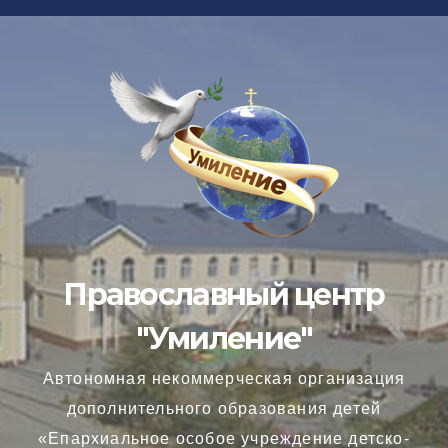
Перейти
к
содержимому
Православный центр
"Умиление"
Автономная некоммерческая организация
дополнительного образования детей
«Епархиальное особое учреждение детско-