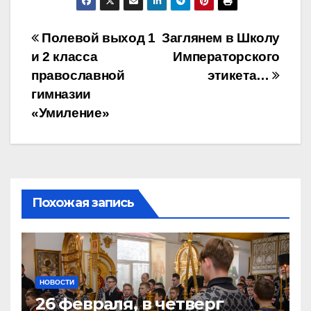
Навигация
Полевой выход 1
Заглянем в Школу
и 2 класса
Императорского
по
православной
этикета…
записям
гимназии
«Умиление»
Похожая запись
НОВОСТИ
26 февраля, в четверг