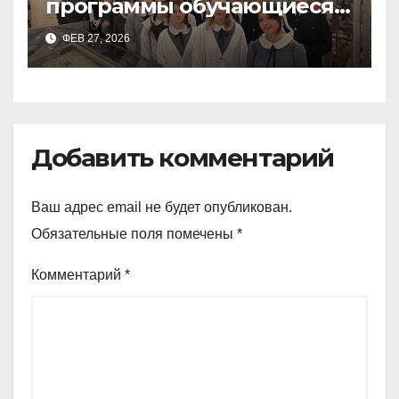
программы обучающиеся
9а,8,9б классов посетили
ФЕВ 27, 2026
зоологический музей и
Добавить комментарий
Ваш адрес email не будет опубликован.
Обязательные поля помечены
*
Комментарий
*