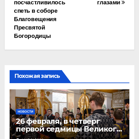
записям
посчастливилось
глазами
спеть в соборе
Благовещения
Пресвятой
Богородицы
Похожая запись
НОВОСТИ
26 февраля, в четверг
первой седмицы Великого
Поста, в Свято-Никольском