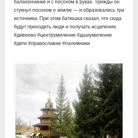
балахончинке и с посохом в руках. Трижды он
стукнул посохом о землю — и образовались три
источника. При этом батюшка сказал, что сюда
будут приходить люди и получать исцеления.
#дивеево #центрумиление #дшиумиление
#дети #православие #паломники