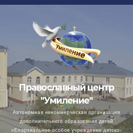
Перейти
к
содержимому
Православный центр
"Умиление"
Автономная некоммерческая организация
дополнительного образования детей
«Епархиальное особое учреждение детско-