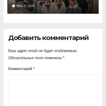
9а,8,9б классов посетили
ФЕВ 27, 2026
зоологический музей и
Добавить комментарий
Ваш адрес email не будет опубликован.
Обязательные поля помечены
*
Комментарий
*