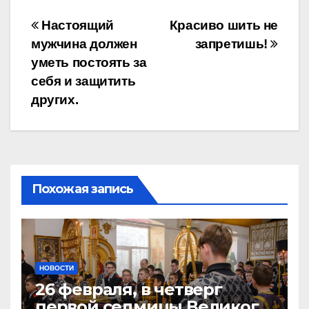
Навигация
Настоящий
Красиво шить не
мужчина должен
запретишь!
по
уметь постоять за
записям
себя и защитить
других.
Похожая запись
НОВОСТИ
26 февраля, в четверг
первой седмицы Великого