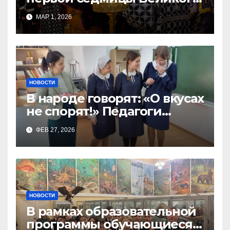
Поста, в Свято-Никольском
МАР 1, 2026
храме состоялось Великое
НОВОСТИ
В народе говорят: «О вкусах
не спорят!» Педагоги
поварского отделения
ФЕВ 27, 2026
Тимченко О.О.
НОВОСТИ
В рамках образовательной
программы обучающиеся