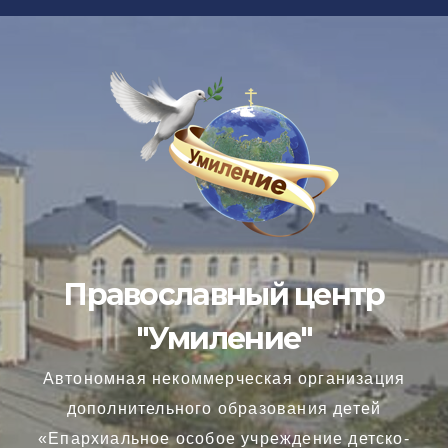
Перейти
к
содержимому
Православный центр
"Умиление"
Автономная некоммерческая организация
дополнительного образования детей
«Епархиальное особое учреждение детско-