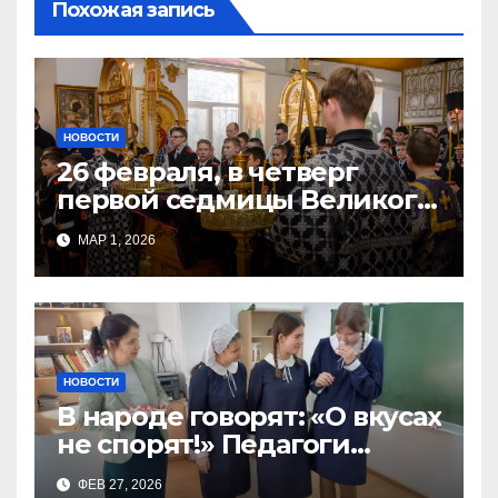
Похожая запись
НОВОСТИ
26 февраля, в четверг
первой седмицы Великого
Поста, в Свято-Никольском
МАР 1, 2026
храме состоялось Великое
НОВОСТИ
В народе говорят: «О вкусах
не спорят!» Педагоги
поварского отделения
ФЕВ 27, 2026