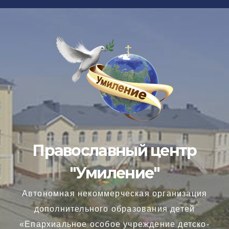
Перейти
к
содержимому
Православный центр
"Умиление"
Автономная некоммерческая организация
дополнительного образования детей
«Епархиальное особое учреждение детско-