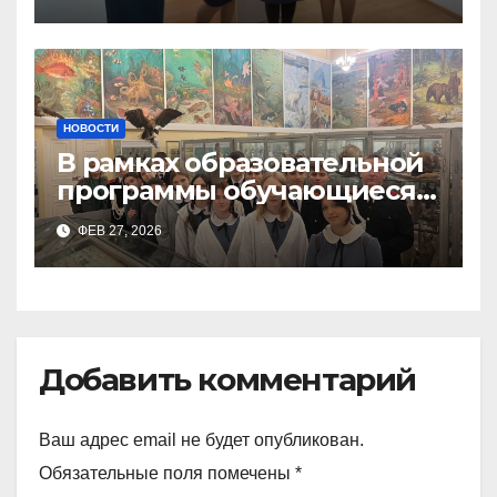
Тимченко О.О.
НОВОСТИ
В рамках образовательной
программы обучающиеся
9а,8,9б классов посетили
ФЕВ 27, 2026
зоологический музей и
Добавить комментарий
Ваш адрес email не будет опубликован.
Обязательные поля помечены
*