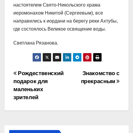
настоятелем Свято-Никольского храма
иеромонахом Никитой (Сергеевым), все
направились к иордани на берегу реки Ахтубы,
где состоялось Великое освящение воды.
Светлана Рязанова.
Навигация
Рождественский
Знакомство с
подарок для
прекрасным
по
маленьких
записям
зрителей