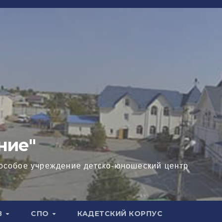
ние"
особое учреждение детско-юношеский центр
В
СПО
КАДЕТСКИЙ КОРПУС