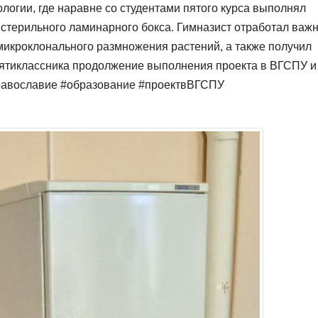
логии, где наравне со студентами пятого курса выполнял
х стерильного ламинарного бокса. Гимназист отработал важ
микроклонального размножения растений, а также получил
сятиклассника продолжение выполнения проекта в ВГСПУ и
православие #образование #проектвВГСПУ